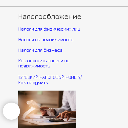
Стамбул
Инвестиции
Налогообложение
Мерсин
Дубай
Налоги для физических лиц
Контакты
Налоги на недвижимость
+90 506 325 29 77
Налоги для бизнеса
+7 (905) 532-72-72
Как оплатить налоги на
недвижимость
invest@investturkey.pro
ТУРЕЦКИЙ НАЛОГОВЫЙ НОМЕР//
Как получить
Адрес: Анталья, Лиман, офисное здание Zirve Grup, 5 этаж