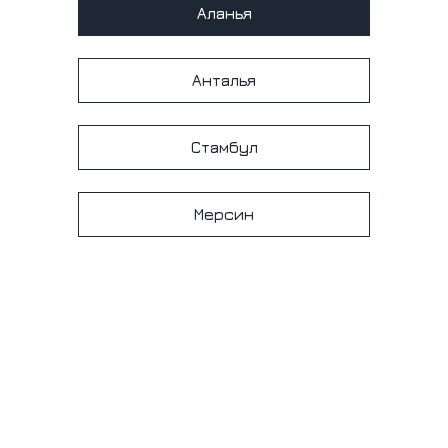
Аланья
Анталья
Стамбул
Мерсин