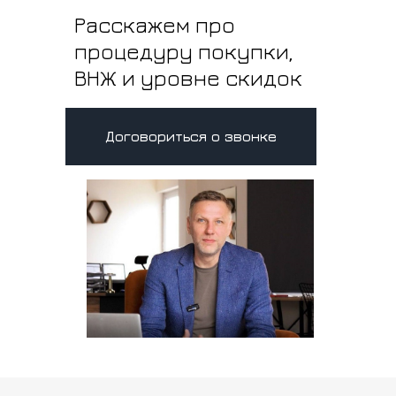
Расскажем про
процедуру покупки,
ВНЖ и уровне скидок
Договориться о звонке
Вебинар от
руководителя Freedom
Property Смирнова
Ивана
“Лучший район для покупки квартиры в
Анталии и почему?”