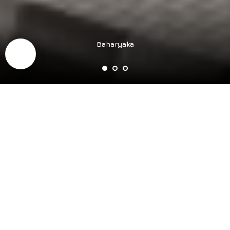
Baharyaka
Описание проекта /
преимущества
>600
Готовность
апрель
Квартир
2023