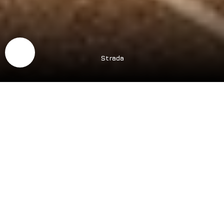
Strada
Описание проекта /
преимущества
>2300
Готовность
Декабрь
квартир
2026